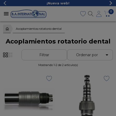
¡Nueva web!
0

Acoplamientos rotatorio dental
Acoplamientos rotatorio dental

Filtrar
Ordenar por
Mostrando 1-2 de 2 artículo(s)
favorite
favorite