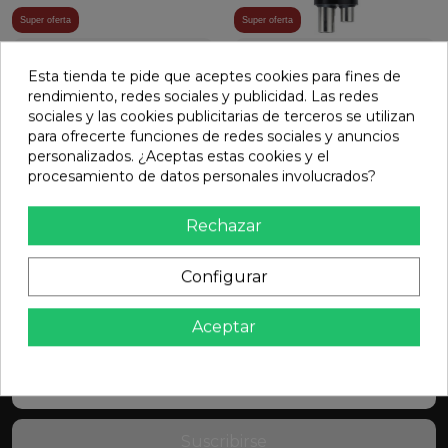
Super oferta
Super oferta
Acoplamientos tipo
Acoplamientos tipo
NSK
Kavo
Esta tienda te pide que aceptes cookies para fines de
rendimiento, redes sociales y publicidad. Las redes
251,89 €
142,99 €
Desde
Desde
252,89 €
143,99 €
sociales y las cookies publicitarias de terceros se utilizan
para ofrecerte funciones de redes sociales y anuncios
Ver más
Ver más
personalizados. ¿Aceptas estas cookies y el
procesamiento de datos personales involucrados?
Rechazar
Mostrando 1-2 de 2 artículo(s)
Configurar
Suscribete y consigue promociones
Aceptar
exclusivas!